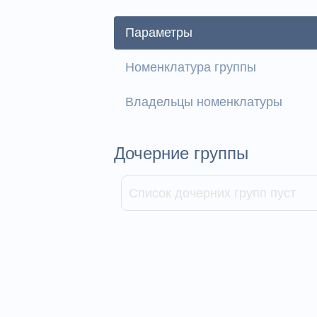
Параметры
Номенклатура группы
Владельцы номенклатуры
Дочерние группы
Список дочерних групп пуст