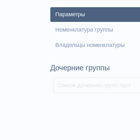
Параметры
Номенклатура группы
Владельцы номенклатуры
Дочерние группы
Список дочерних групп пуст