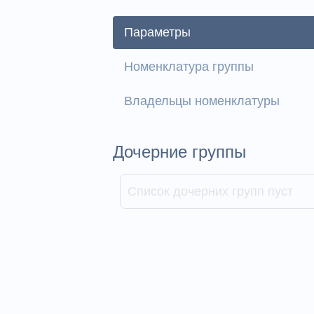
Параметры
Номенклатура группы
Владельцы номенклатуры
Дочерние группы
Список дочерних групп пуст