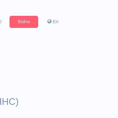
0
En
Войти
ННС)