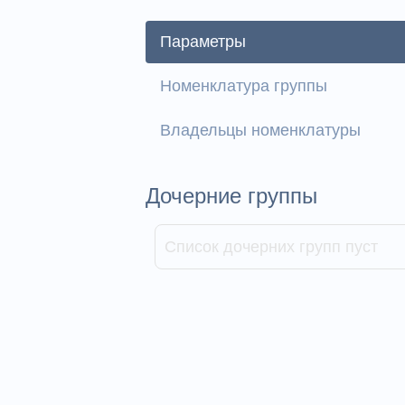
Параметры
Номенклатура группы
Владельцы номенклатуры
Дочерние группы
Список дочерних групп пуст