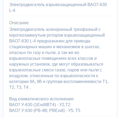
Электродвигатель взрывозащищенный ВАО7-630
L-4
Описание
Электродвигатель асинхронный трехфазный с
короткозамкнутым ротором взрывозащищенный
ВАО7-630 L-4 предназначен для привода
стационарных машин и механизмов в шахтах,
опасных по газу и пыли, а так же во
взрывоопасных помещениях всех классов и
наружных установок, где могут образовываться
взрывоопасные смеси газов, паров или пыли с
воздухом, отнесенные по взрывоопасности к
категории IIA, IIB и группам воспламеняемости Т1,
Т2, Т3, Т4 .
Вид климатического исполнения:
ВАО7 У-630 (1ExdIIBT4) - У2,Т2
ВАО7 У-630 (PB-4B; PBExdI) - У5, Т5