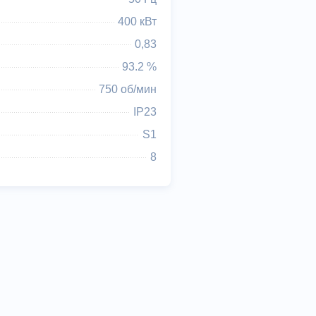
400 кВт
0,83
93.2 %
750 об/мин
IP23
S1
8