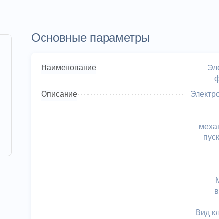
Основные параметры
Наименование
Эл
ф
Описание
Электро
меха
пус
в
Вид к