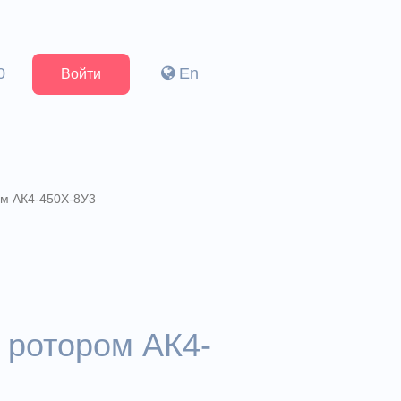
0
En
Войти
ом АК4-450Х-8У3
 ротором АК4-