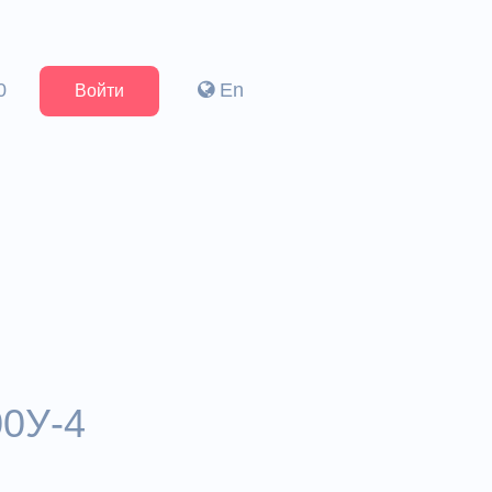
0
En
Войти
00У-4