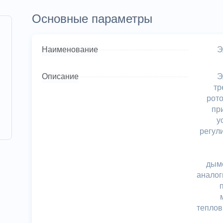
Основные параметры
Наименование
Э
Описание
Э
тр
рот
пр
у
регул
дымо
аналог
теплов