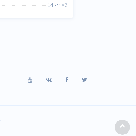
14 кг* м2
.