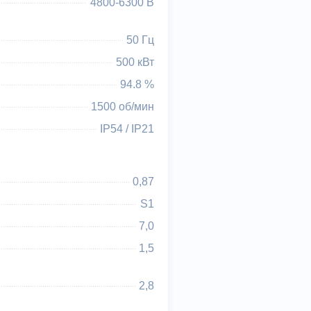
4800-6300 В
50 Гц
500 кВт
94.8 %
1500 об/мин
IP54 / IP21
0,87
S1
7,0
1,5
2,8