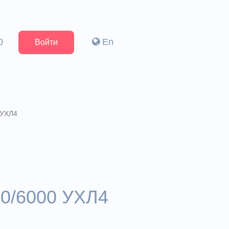
0
En
Войти
 УХЛ4
00/6000 УХЛ4