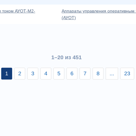
м током АУОТ-М2-
Аппараты управления оперативным 
(АУОТ)
1–20 из 451
1
2
3
4
5
6
7
8
...
23